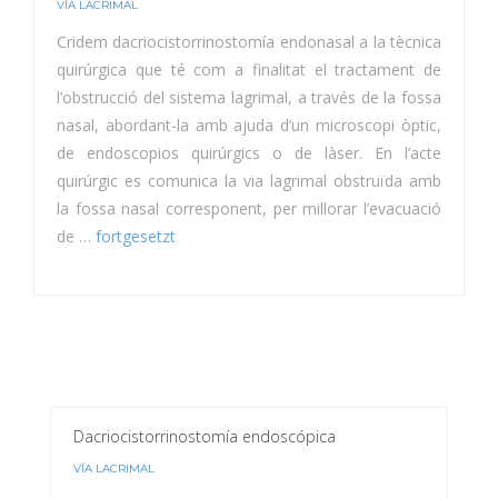
VÍA LACRIMAL
Cridem dacriocistorrinostomía endonasal a la tècnica
quirúrgica que té com a finalitat el tractament de
l’obstrucció del sistema lagrimal, a través de la fossa
nasal, abordant-la amb ajuda d’un microscopi òptic,
de endoscopios quirúrgics o de làser. En l’acte
quirúrgic es comunica la via lagrimal obstruïda amb
la fossa nasal corresponent, per millorar l’evacuació
de …
fortgesetzt
Dacriocistorrinostomía endoscópica
VÍA LACRIMAL