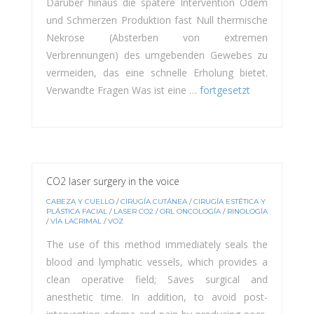
Darüber hinaus die spätere Intervention Ödem
und Schmerzen Produktion fast Null thermische
Nekrose (Absterben von extremen
Verbrennungen) des umgebenden Gewebes zu
vermeiden, das eine schnelle Erholung bietet.
Verwandte Fragen Was ist eine …
fortgesetzt
CO2 laser surgery in the voice
CABEZA Y CUELLO
/
CIRUGÍA CUTÁNEA
/
CIRUGÍA ESTÉTICA Y
PLÁSTICA FACIAL
/
LASER CO2
/
ORL ONCOLOGÍA
/
RINOLOGÍA
/
VÍA LACRIMAL
/
VOZ
The use of this method immediately seals the
blood and lymphatic vessels, which provides a
clean operative field; Saves surgical and
anesthetic time. In addition, to avoid post-