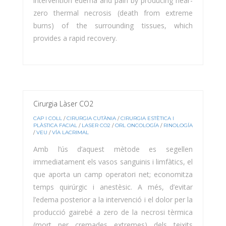
intervention edema and pain by producing near-
zero thermal necrosis (death from extreme
burns) of the surrounding tissues, which
provides a rapid recovery.
Cirurgia Làser CO2
CAP I COLL
/
CIRURGIA CUTÀNIA
/
CIRURGIA ESTÈTICA I
PLÀSTICA FACIAL
/
LASER CO2
/
ORL ONCOLOGÍA
/
RINOLOGÍA
/
VEU
/
VÍA LACRIMAL
Amb l’ús d’aquest mètode es segellen
immediatament els vasos sanguinis i limfàtics, el
que aporta un camp operatori net; economitza
temps quirúrgic i anestèsic. A més, d’evitar
l’edema posterior a la intervenció i el dolor per la
producció gairebé a zero de la necrosi tèrmica
(mort per cremades extremes) dels teixits