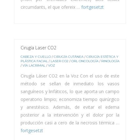
circumdants, el que ofereix …
fortgesetzt
Cirugía Laser CO2
CABEZA Y CUELLO
/
CIRUGÍA CUTÁNEA
/
CIRUGÍA ESTÉTICA Y
PLÁSTICA FACIAL
/
LASER CO2
/
ORL ONCOLOGÍA
/
RINOLOGÍA
/
VÍA LACRIMAL
/
VOZ
Cirugía Láser CO2 en la Voz Con el uso de este
método se sellan de inmediato los vasos
sanguíneos y linfáticos, lo que aporta un campo
operatorio limpio; economiza tiempo quirúrgico
y anestésico. Además, de evitar el edema
posterior a la intervención y el dolor por la
producción casi a cero de la necrosis térmica …
fortgesetzt