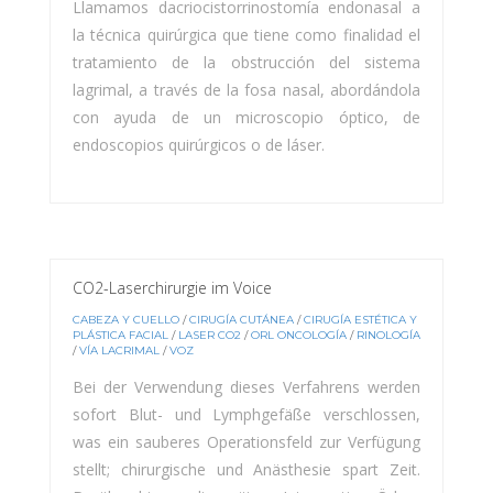
Llamamos dacriocistorrinostomía endonasal a
la técnica quirúrgica que tiene como finalidad el
tratamiento de la obstrucción del sistema
lagrimal, a través de la fosa nasal, abordándola
con ayuda de un microscopio óptico, de
endoscopios quirúrgicos o de láser.
CO2-Laserchirurgie im Voice
CABEZA Y CUELLO
/
CIRUGÍA CUTÁNEA
/
CIRUGÍA ESTÉTICA Y
PLÁSTICA FACIAL
/
LASER CO2
/
ORL ONCOLOGÍA
/
RINOLOGÍA
/
VÍA LACRIMAL
/
VOZ
Bei der Verwendung dieses Verfahrens werden
sofort Blut- und Lymphgefäße verschlossen,
was ein sauberes Operationsfeld zur Verfügung
stellt; chirurgische und Anästhesie spart Zeit.