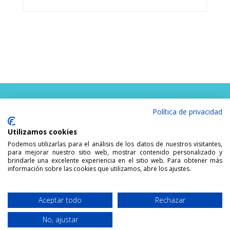
Política de privacidad
EINEN TERMIN VERAINBAREN
Utilizamos cookies
Podemos utilizarlas para el análisis de los datos de nuestros visitantes,
para mejorar nuestro sitio web, mostrar contenido personalizado y
brindarle una excelente experiencia en el sitio web. Para obtener más
información sobre las cookies que utilizamos, abre los ajustes.
Aceptar todo
Rechazar
Developed by
MALLORCA HNO.
indesigners.es
ALLE RECHTE
No, ajustar
VORBEHALTEN.