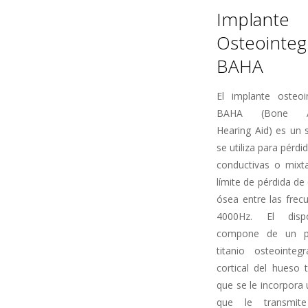
Implante
Osteointeg
BAHA
El implante osteo
BAHA (Bone An
Hearing Aid) es un 
se utiliza para pérdi
conductivas o mixt
límite de pérdida de
ósea entre las frec
4000Hz. El disp
compone de un p
titanio osteointe
cortical del hueso 
que se le incorpora
que le transmit